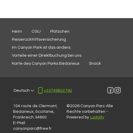
Heim
CGU
Plätzchen
Reiserücktrittsversicherung
Im Canyon Park ist das anders.
Vorteile einer Direktbuchung bei uns
Karte des Canyon Parks Bédarieux
Snack
Deutsch
+33749822792
104 route de Clermont,
©
2026
Canyon Parc
Alle
Bédarieux, 0ccitanie,
Rechte vorbehalten
-
Frankreich 34600
.
Powered by
Lodgify
E-Mail
:
canyonparc@free.fr