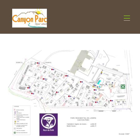
Startseite
Alle Objekte
▾
Reiserücktrittsversicherung
Kontaktieren Sie uns
Dienstleistungen in der Nähe