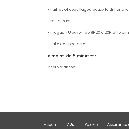
- huitres et coquillages locaux le dimanch
- restaurant
- magasin U ouvert de 8H20 à 20H et le d
- salle de spectacle
à moins de 5 minutes:
Accro branche
Acceuil
CGU
Cookie
Assurance 