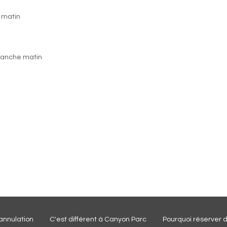
e matin
imanche matin
annulation
C'est différent à Canyon Parc
Pourquoi réserver 